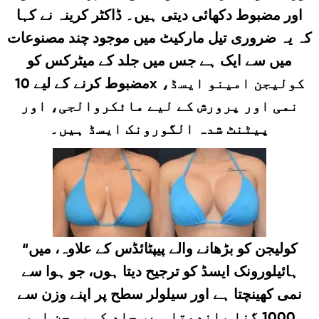
اور مضبوط دکھائی دیتی ہیں۔ ڈاکٹر کرینہ نے کہا
کہ یہ ضروری تیل مارکیٹ میں موجود چند مصنوعات
میں سے ایک ہے جس میں جلد کے میٹرکس کو
مضبوط کرنے کے لیے 10x کولیجن امینو ایسڈ،
نمی اور پرورش کے لیے مائکروالجی، اور
پیٹنٹ شدہ الگورونک ایسڈ ہیں۔
“کولیجن کو بڑھانے والے پیپٹائڈس کے علاوہ، میں
ہائیلورونک ایسڈ کو ترجیح دیتا ہوں، جو ہوا سے
نمی کھینچتا ہے اور سیلولر سطح پر اپنے وزن سے
1000 گنا باندھتا ہے، جلد کو سوجن اور