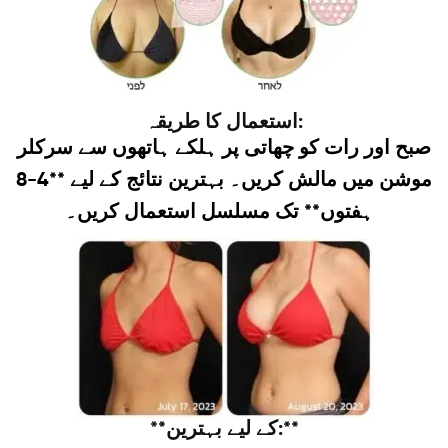
استعمال کا طریقہ:
صبح اور رات کو چھاتی پر ہلکے ہاتھوں سے سرکلر
موشن میں مالش کریں۔ بہترین نتائج کے لیے **4-8
ہفتوں** تک مسلسل استعمال کریں۔
**کے لیے بہترین:**