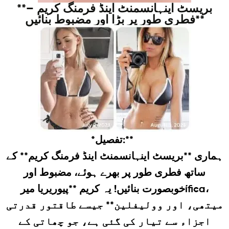
**بریسٹ اینہانسمنٹ اینڈ فرمنگ کریم –
فطری طور پر بڑا اور مضبوط بنائیں**
*تفصیل:**
ہماری **بریسٹ اینہانسمنٹ اینڈ فرمنگ کریم** کے
ساتھ فطری طور پر بھرے ہوئے، مضبوط اور
خوبصورت بنائیں! یہ کریم **پیوریریا میرífica،
میتھی، اور وولیفلین** جیسے طاقتور قدرتی
اجزاء سے تیار کی گئی ہے، جو چھاتی کے