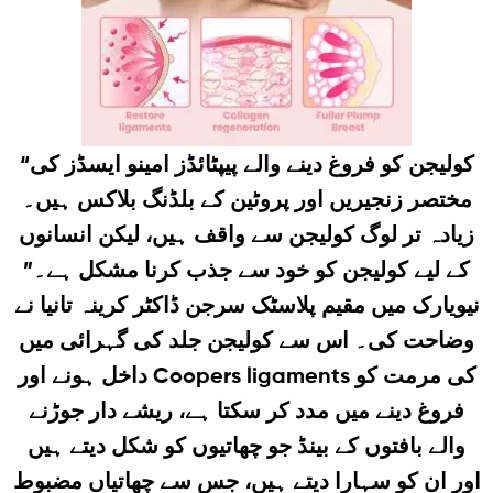
“کولیجن کو فروغ دینے والے پیپٹائڈز امینو ایسڈز کی
مختصر زنجیریں اور پروٹین کے بلڈنگ بلاکس ہیں۔
زیادہ تر لوگ کولیجن سے واقف ہیں، لیکن انسانوں
کے لیے کولیجن کو خود سے جذب کرنا مشکل ہے۔”
نیویارک میں مقیم پلاسٹک سرجن ڈاکٹر کرینہ تانیا نے
وضاحت کی۔ اس سے کولیجن جلد کی گہرائی میں
داخل ہونے اور Coopers ligaments کی مرمت کو
فروغ دینے میں مدد کر سکتا ہے، ریشے دار جوڑنے
والے بافتوں کے بینڈ جو چھاتیوں کو شکل دیتے ہیں
اور ان کو سہارا دیتے ہیں، جس سے چھاتیاں مضبوط