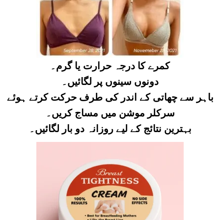
کمرے کا درجہ حرارت یا گرم۔
دونوں سینوں پر لگائیں۔
باہر سے چھاتی کے اندر کی طرف حرکت کرتے ہوئے
سرکلر موشن میں مساج کریں۔
بہترین نتائج کے لیے روزانہ دو بار لگائیں۔