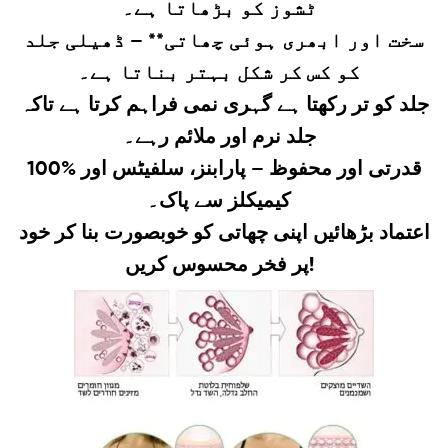
ٹشوز کو بڑھاتا ہے۔
سخت اور ابھری ہوئی چھاتی** – ڈھیلی جلد
کو کس کر شکل بہتر بناتا ہے۔
جلد کو تر رکھتا ہے گہری نمی فراہم کرتا ہے تاکہ
جلد نرم اور ملائم رہے۔
100% قدرتی اور محفوظ – پارابنز، سلفیٹس اور
کیمیکلز سے پاک۔
اعتماد بڑھائیں اپنی چھاتی کو خوبصورت بنا کر خود
پر فخر محسوس کریں!