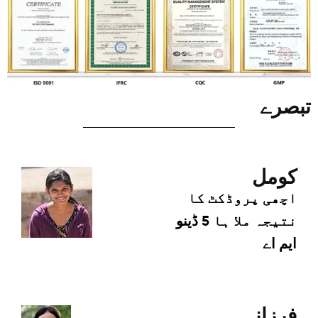
تبصرے
کومل
اچھی پروڈکٹ کا
نتیجہ ملا ہا 5 ڈینو
ایم اے
فرزانہ