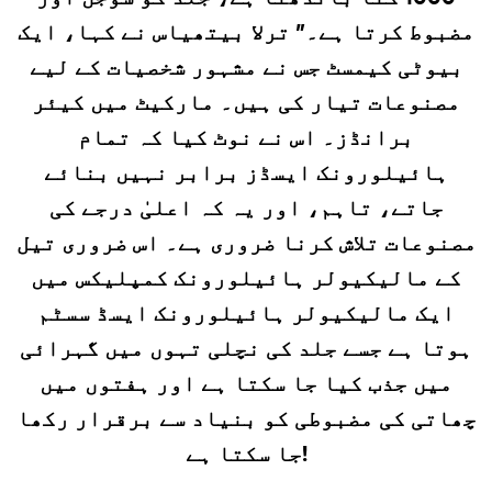
مضبوط کرتا ہے۔” ترلا بیتھیاس نے کہا، ایک
بیوٹی کیمسٹ جس نے مشہور شخصیات کے لیے
مصنوعات تیار کی ہیں۔ مارکیٹ میں کیئر
برانڈز۔ اس نے نوٹ کیا کہ تمام
ہائیلورونک ایسڈز برابر نہیں بنائے
جاتے، تاہم، اور یہ کہ اعلیٰ درجے کی
مصنوعات تلاش کرنا ضروری ہے۔ اس ضروری تیل
کے مالیکیولر ہائیلورونک کمپلیکس میں
ایک مالیکیولر ہائیلورونک ایسڈ سسٹم
ہوتا ہے جسے جلد کی نچلی تہوں میں گہرائی
میں جذب کیا جا سکتا ہے اور ہفتوں میں
چھاتی کی مضبوطی کو بنیاد سے برقرار رکھا
جا سکتا ہے!