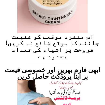
اس منفرد موقعے کو غنیمت
جاننے کا موقع ضائع نہ کریں!
فروخت پر اشیاء کی تعداد
محدود ہے
ابھی فارم بھریں اور خصوصی قیمت
پر اپنا پروڈکٹ حاصل کریں