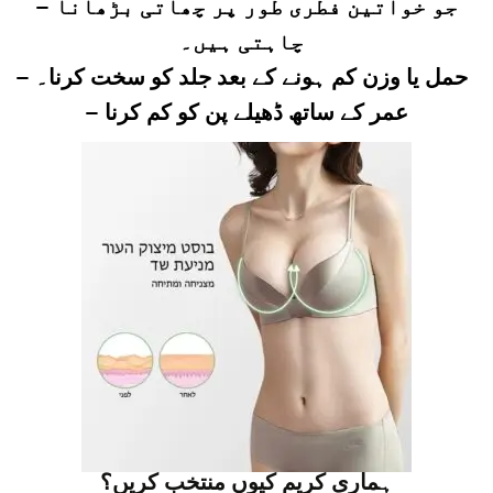
– جو خواتین فطری طور پر چھاتی بڑھانا
چاہتی ہیں۔
– حمل یا وزن کم ہونے کے بعد جلد کو سخت کرنا۔
– عمر کے ساتھ ڈھیلے پن کو کم کرنا
ہماری کریم کیوں منتخب کریں؟