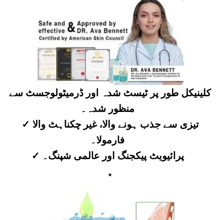
کلینیکل طور پر ٹیسٹ شدہ اور ڈرمیٹولوجسٹ سے
منظور شدہ۔
✓ تیزی سے جذب ہونے والا، غیر چکناہٹ والا
فارمولا۔
✓ پرائیویٹ پیکجنگ اور عالمی شپنگ۔
*