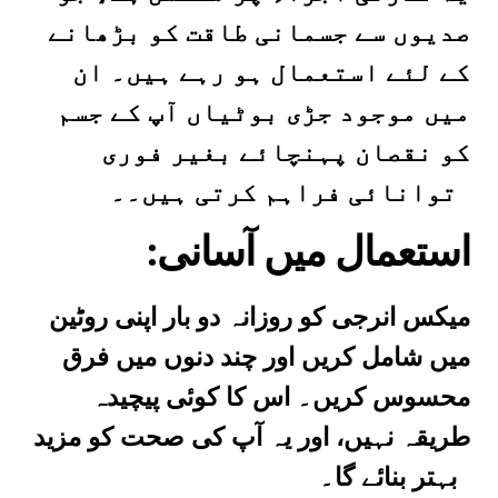
صدیوں سے جسمانی طاقت کو بڑھانے
کے لئے استعمال ہو رہے ہیں۔ ان
میں موجود جڑی بوٹیاں آپ کے جسم
کو نقصان پہنچائے بغیر فوری
توانائی فراہم کرتی ہیں۔۔
:استعمال میں آسانی
میکس انرجی کو روزانہ دو بار اپنی روٹین
میں شامل کریں اور چند دنوں میں فرق
محسوس کریں۔ اس کا کوئی پیچیدہ
طریقہ نہیں، اور یہ آپ کی صحت کو مزید
بہتر بنائے گا۔