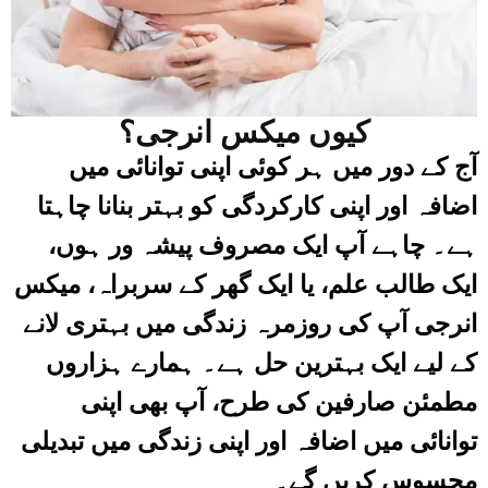
کیوں میکس انرجی؟
آج کے دور میں ہر کوئی اپنی توانائی میں
اضافہ اور اپنی کارکردگی کو بہتر بنانا چاہتا
ہے۔ چاہے آپ ایک مصروف پیشہ ور ہوں،
ایک طالب علم، یا ایک گھر کے سربراہ، میکس
انرجی آپ کی روزمرہ زندگی میں بہتری لانے
کے لیے ایک بہترین حل ہے۔ ہمارے ہزاروں
مطمئن صارفین کی طرح، آپ بھی اپنی
توانائی میں اضافہ اور اپنی زندگی میں تبدیلی
محسوس کریں گے۔