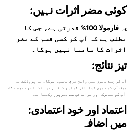
:کوئی مضر اثرات نہیں
یہ فارمولا 100% قدرتی ہے، جس کا
مطلب ہے کہ آپ کو کسی قسم کے مضر
اثرات کا سامنا نہیں ہوگا۔
:تیز نتائج
آپ کو چند دنوں میں واضح فرق محسوس ہوگا۔ یہ پروڈکٹ نہ
صرف آپ کو فوری توانائی فراہم کرتا ہے، بلکہ لمبے عرصے تک
آپ کو متحرک اور توانائی سے بھرپور رکھتا ہے۔
:اعتماد اور خود اعتمادی
میں اضافہ