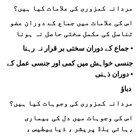
مردا
نہ کمزوری کی علامات کیا ہیں؟
ا
س کی علامات میں جماع کے دوران عضو
تناسل کی مکمل سختی حاصل نہ ہونا
جماع کے دوران سختی بر قرار نہ رہنا •
جنسی خواہش میں کمی اور جنسی عمل کے
•
دوران ذہنی
دباؤ
مردانہ کمزوری کی وجوہات کیا ہیں؟
ا
س کی وجوہات میں دل کی بیماری
،ہائی بلڈ پریشر ، ذیابیطیس ،