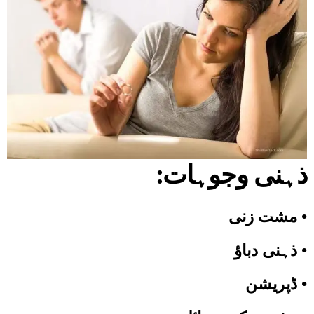
ذہنی وجوہات
:
•
مشت زنی
•
ذہنی دباؤ
•
ڈپریشن