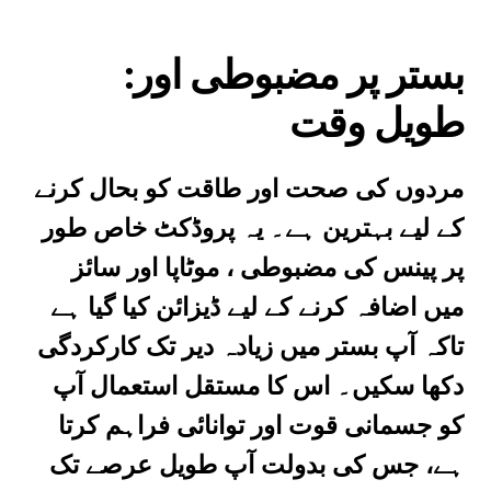
:بستر پر مضبوطی اور
طویل وقت
مردوں کی صحت اور طاقت کو بحال کرنے
کے لیے بہترین ہے۔ یہ پروڈکٹ خاص طور
پر پینس کی مضبوطی ، موٹاپا اور سائز
میں اضافہ کرنے کے لیے ڈیزائن کیا گیا ہے
تاکہ آپ بستر میں زیادہ دیر تک کارکردگی
دکھا سکیں۔ اس کا مستقل استعمال آپ
کو جسمانی قوت اور توانائی فراہم کرتا
ہے، جس کی بدولت آپ طویل عرصے تک