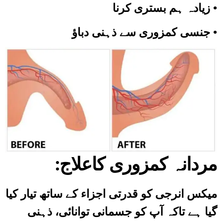
•
زیادہ ہم بستری کرنا
•
جنسی کمزوری سے ذہنی دباؤ
:م
ردانہ کمزوری کاعلا
ج
میکس انرجی
کو قدرتی اجزاء کے ساتھ تیار کیا
گیا ہے تاکہ آپ کو جسمانی توانائی، ذہنی