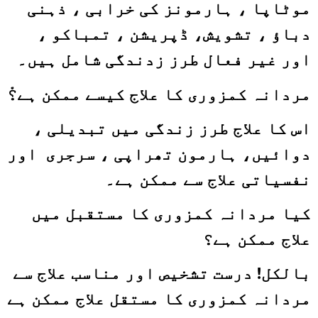
موٹاپا ، ہارمونز کی خرابی ، ذہنی
دباؤ ، تشویش، ڈپریشن ، تمباکو ،
اور غیر فعال طرز زدندگی شامل ہیں۔
مردانہ کمزوری کا علاج کیسے ممکن ہے؟ْ
ا
س کا علاج طرز زندگی میں تبدیلی ،
دوائیں، ہارمون تھراپی ، سرجری اور
نفسیاتی علاج سے ممکن ہے۔
کیا مردانہ کمزوری کا مستقبل میں
علاج ممکن ہے؟
بالکل! درست تشخیص اور مناسب علاج سے
مردانہ کمزوری کا مستقل علاج ممکن ہے