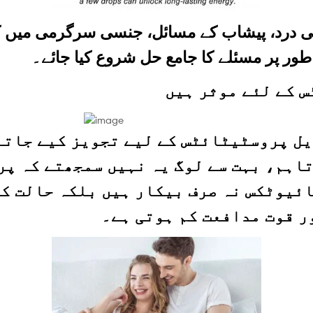
نیی درد، پیشاب کے مسائل، جنسی سرگرمی میں
ور پر مسئلے کا جامع حل شروع کیا جائے۔
 پروسٹیٹائٹس کے لیے تجویز کیے جاتے 
تاہم، بہت سے لوگ یہ نہیں سمجھتے کہ پ
ئیوٹکس نہ صرف بیکار ہیں بلکہ حالت کو
ر قوت مدافعت کم ہوتی ہے۔