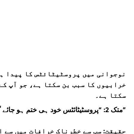
نوجوانی میں پروسٹیٹائٹس کا پیدا ہو
خرابیوں کا سبب بن سکتا ہے، جو آپ کے
سکتا ہے۔
متک 2: “پروسٹیٹائٹس خود ہی ختم ہو جائے گی”
حقیقت:
سب سے خطرناک خرافات میں سے ا