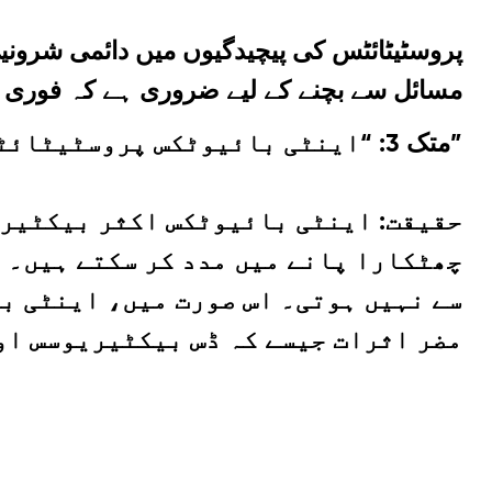
پروسٹیٹائٹس کی پیچیدگیوں میں دائمی شرو
مسائل سے بچنے کے لیے ضروری ہے کہ فوری ط
متک 3: “اینٹی بائیوٹکس پروسٹیٹائٹس کے لئے موثر ہیں”
حقیقت:
اینٹی بائیوٹکس اکثر بیکٹیریل
چھٹکارا پانے میں مدد کر سکتے ہیں۔ 
سے نہیں ہوتی۔ اس صورت میں، اینٹی با
مضر اثرات جیسے کہ ڈس بیکٹیریوسس او