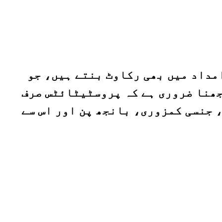
مداد میں بھی رکاوٹ بنتے ہیں، جو
جھنا ضروری ہے کہ پروسٹیٹائٹس صرف
 جنسی کمزوری، بانجھ پن اور اس سے