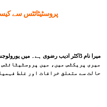
پروسٹیٹائٹس سے کیسے
میری پریکٹس میں، میں پروسٹیٹائٹس کے
حالت سے متعلق خرافات اور غلط فہمیاں