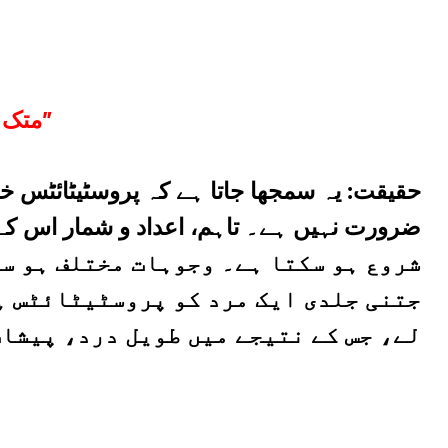
متک 1: “پروسٹیٹائٹس بوڑھے مردوں کی بیماری ہے”
حقیقت:
یہ سمجھا جاتا ہے کہ پروسٹیٹائٹس خ
شروع ہو سکتا ہے۔ وجوہات مختلف ہو سک
جتنی جلدی ایک مرد کو پروسٹیٹائٹس ہ
لے، جس کے نتیجے میں طویل درد، پیشاب