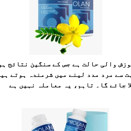
ش والی حالت ہے جس کے سنگین نتائج ہو س
ت سے مرد مدد لینے میں شرمندہ ہوتے ہی