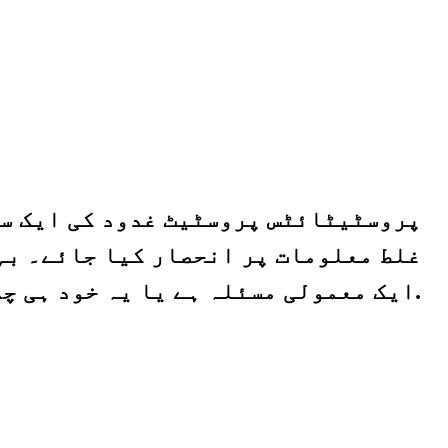
پروسٹیٹائٹس پروسٹیٹ غدود کی ایک سوز
غلط معلومات پر انحصار کیا جائے۔ بہ
ایک معمولی مسئلہ ہے یا یہ خود ہی چلا جائے گا۔ تاہم، یہ معاملہ نہیں ہے.