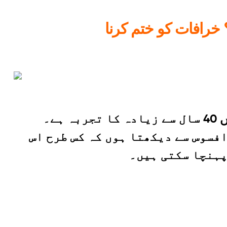
خرافات کو ختم کرنا
میرا نام ڈاکٹر ادیب رضوی ہے۔ میں یورولوجسٹ ہوں جس میں یورولوجی اور اینڈرولوجی میں 40 سال سے زیادہ کا تجربہ ہے۔
فسوس سے دیکھتا ہوں کہ کس طرح اس
پہنچا سکتی ہیں۔