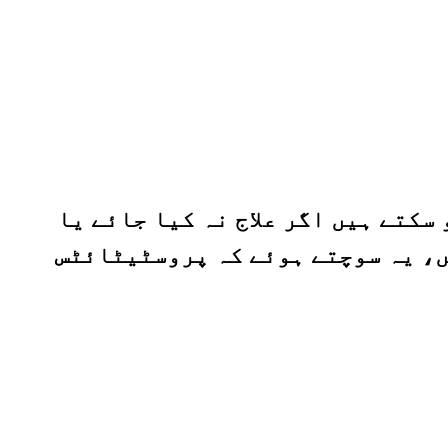
کتے ہیں اگر علاج نہ کیا جائے یا
ں، یہ سوچتے ہوئے کہ پروسٹیٹائٹس