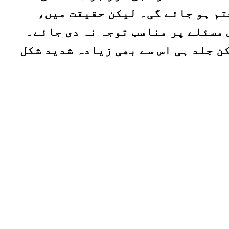
تم ہو جائے گی۔ لیکن حقیقت میں،
 مسئلے پر مناسب توجہ نہ دی جائے۔
ن جلد ہی اس سے بھی زیادہ شدید شکل