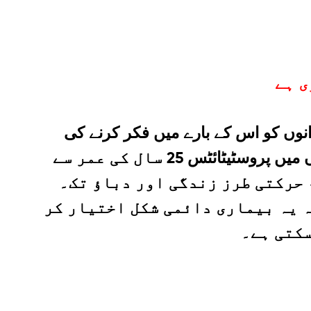
نوں کو اس کے بارے میں فکر کرنے کی
ضرورت نہیں ہے۔ تاہم، اعداد و شمار اس کے برعکس دکھاتے ہیں۔ کسی بھی عمر کے مردوں میں پروسٹیٹائٹس 25 سال کی عمر سے
 حرکتی طرز زندگی اور دباؤ تک۔
ہ یہ بیماری دائمی شکل اختیار کر
سکتی ہے۔