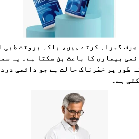
صرف گمراہ کرتے ہیں، بلکہ بروقت طبی ا
ئمی بیماری کا باعث بن سکتا ہے۔ یہ سم
 طور پر خطرناک حالت ہے جو دائمی درد،
کتی ہے۔