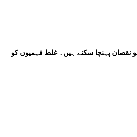
کو نقصان پہنچا سکتے ہیں۔ غلط فہمیوں کو