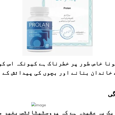
نا خاص طور پر خطرناک ہے کیونکہ اس ک
 خاندان بنانے اور بچوں کی پیدائش کے 
یک یہ عقیدہ ہے کہ پروسٹیٹائٹس بغیر مد