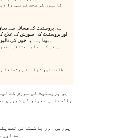
نالیوں کی صحت کو سہارا دیت
اور پروسٹیٹ کی سوزش کے علاج کے
ہوتا ہے۔ یہ خون کی نالیوں
طاقت اور توانائی بڑھاتا ہے
پاکستانی معیار کی دوہری تصد
م
یورپی اور پاکستانی تصدیقات
ہے اور د