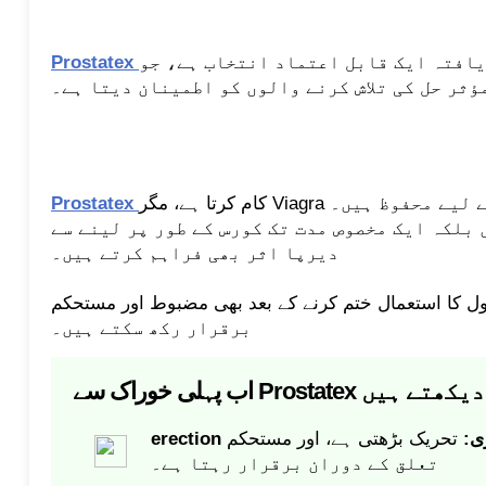
یافتہ ایک قابل اعتماد انتخاب ہے، جو
Prostatex
ؤثر حل کی تلاش کرنے والوں کو اطمینان دیتا ہے۔
کام کرتا ہے، مگر Viagra کے برعکس یہ کیپسول جسم کے لیے محفوظ ہیں۔
Prostatex
 بلکہ ایک مخصوص مدت تک کورس کے طور پر لینے سے
دیرپا اثر بھی فراہم کرتے ہیں۔
 استعمال ختم کرنے کے بعد بھی مضبوط اور مستحکم erection
برقرار رکھ سکتے ہیں۔
تری:
تحریک بڑھتی ہے، اور مستحکم erection پورے جنسی
تعلق کے دوران برقرار رہتا ہے۔