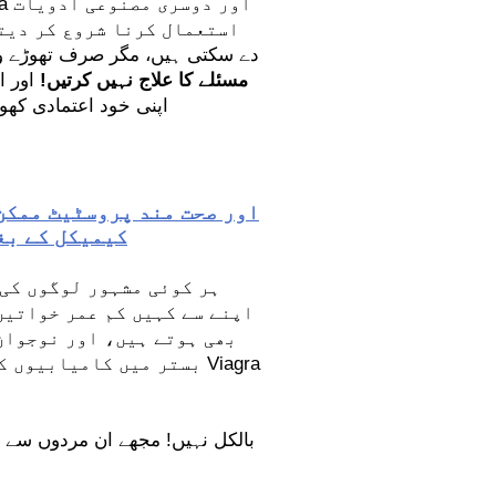
استعمال کرنا شروع کر دیت
مصنوعات وقتی طور پر مضبوط erection دے سکتی ہیں، مگر ص
مسئلے کا علاج نہیں کرتیں!
اور ا
اپنی خود اعتمادی کھو د
کیمیکل کے بغ
ہر کوئی مشہور لوگوں کی 
اپنے سے کہیں کم عمر خواتین
بھی ہوتے ہیں، اور نوجوان
بستر میں کامیابیوں ک
بالکل نہیں! مجھے ان مردوں سے یہ