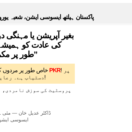
پاکستان ہیلتھ ایسوسی ایشن، شعبہ یورو
کی عادت کو ہمیشہ ک
طور پر مکمل مردانہ طاقت کیسے بحال کی جائے”
! پر
10900 PKR
خاص طور پر مردوں ک
دستیاب ہے۔ رعایتی آفر اس تاریخ تک معتبر ہے: 07.06.2026 تک!
پروسٹیٹ کی سوزش نامردی، پ
ایسوسی ایشن م