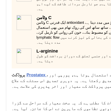
ا ہے، جو نارمل مردانہ طاقت کے لیے اہم
ہے۔
وٹامن C
وٹامن C ایک قدرتی antioxidant ہے، پروسٹیٹ کے مسائل سے بچاؤ میں مدد دیتا ہے
 ساتھ ساتھ اس کی روک تھام میں بھی استعمال
 کو مضبوط بنانے، خون کی روانی کو نارمل کرنے،
lymphatic flow بہتر کرنے اور متاثرہ غدود کی بحالی کو تیز کرنے میں
مدد دیتا ہے۔
L-arginine
 اور جنسی تعلق کے دوران برداشت کو طول
دیتا ہے۔
، جو پروسٹیٹ کی سوزش کے لیے استعمال ہوتا ہے، یورپی اور
Prostatex
پروڈکٹ
یق رکھتا ہے۔ یہ دوہری تصدیق اس مسئلے کے علاج
یں پروڈکٹ کے معیار اور اثر پذیری کی علامت ہے۔
 کا مطلب ہے کہ یہ سخت معیار کے مراحل سے گزرا
ونوں نظاموں کے ماہرین نے اس کا جائزہ لیا ہے۔