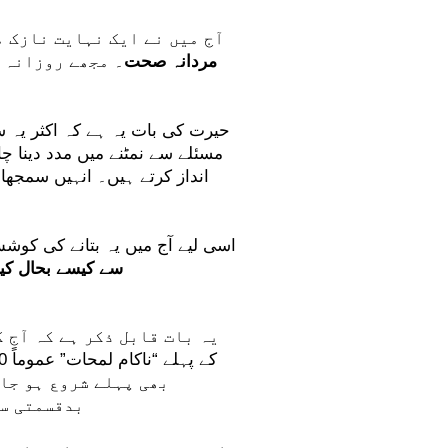
آج میں نے ایک نہایت نازک م
مردانہ صحت
۔ مجھے روزانہ 
حیرت کی بات یہ ہے کہ اکثر یہ 
مسئلے سے نمٹنے میں مدد دینا 
انداز کرتے ہیں۔ انہیں سمجھا 
اسی لیے آج میں یہ بتانے کی کوش
سے کیسے بحال کیا
یہ بات قابل ذکر ہے کہ آج 
بھی پہلے شروع ہو جا
بدقسمتی سے