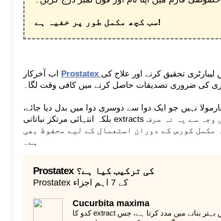
سب کچھ مکمل طور پر خفیہ ہے!
لیبارٹری تحقیق کرنے اور علاج کی
Prostatex
اب آخرکار
ری کی ضروری تصدیقات حاصل کرنے میں کافی وقت لگا۔
رمولا نہیں جو ایک دوا سے دوسری دوا میں بدل دیا جائے،
بلکہ انتہائی مرتکز نباتاتی extracts کا منفرد امتزاج ہے۔ اسی وجہ سے یہ نہ صرف
 مکمل کورس کے دوران استعمال کے لیے محفوظ بھی
ہے۔
Prostatex کی ترکیب کیا ہے؟
Prostatex کے 7 اہم اجزاء
Cucurbita maxima
کدو کا extract جنسی اعضا میں خون کی گردش بہتر بنانے میں مدد کرتا ہے، جس