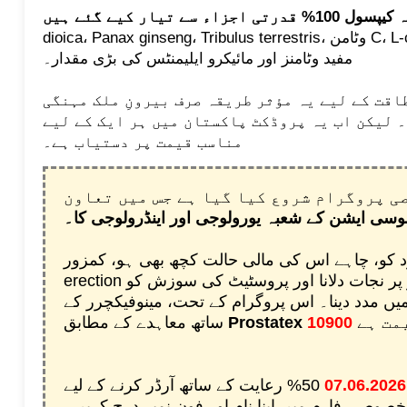
dioica، Panax ginseng، Tribulus terrestris، وٹامن C، L-carnitine، اور مردانہ صحت کے لیے
مفید وٹامنز اور مائیکرو ایلیمنٹس کی بڑی مقدار۔
اقت کے لیے یہ مؤثر طریقہ صرف بیرونِ ملک مہنگی
 لیکن اب یہ پروڈکٹ پاکستان میں ہر ایک کے لیے
مناسب قیمت پر دستیاب ہے۔
ی پروگرام شروع کیا گیا ہے جس میں تعاون
سوسی ایشن کے شعبہ یورولوجی اور اینڈرولوجی کا۔
 کو، چاہے اس کی مالی حالت کچھ بھی ہو، کمزور
erection کے مسئلے سے مؤثر طور پر نجات دلانا اور پروسٹیٹ کی سوزش کو
یں مدد دینا۔ اس پروگرام کے تحت، مینوفیکچرر کے
یمت ہے
Prostatex
ساتھ معاہدے کے مطابق
07.06.2026
50% رعایت کے ساتھ آرڈر کرنے کے لیے
وصی فارم میں اپنا نام اور فون نمبر درج کریں۔