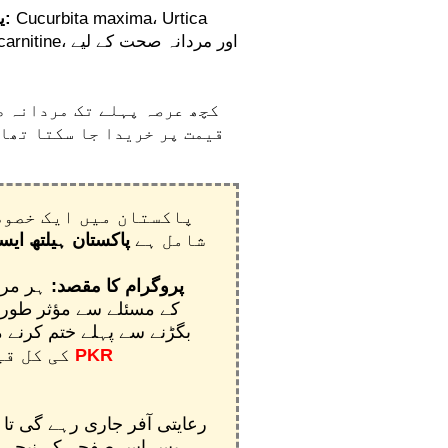
Cucurbita maxima، Urtica
یہ کیپسول 100% قدرتی اجزاء سے تیار کیے گئے ہیں:
کچھ عرصہ پہلے تک مردانہ ط
قیمت پر خریدا جا سکتا تھا۔
پاکستان میں ایک خصوص
شامل ہے
پاکستان ہیلتھ ای
پروگرام کا مقصد:
ہر مرد
بگڑنے سے پہلے ختم کرنے م
10900 PKR
کی کل ق
رعایتی آفر جاری رہے گی تا
بس اس صفحے کے نیچے خص