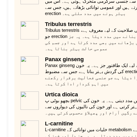
سے جنسی سرگرمی متحرک ہوتی ہے۔ اس میں bioactive مادے ہوتے ہیں جو
تے ہیں اور عمومی توانائی بڑھاتے ہیں، جس سے
erection بہتر ہونے میں مدد ملتی ہے۔
Tribulus terrestris
Tribulus terrestris ٹیسٹوسٹیرون کی پیداوار بڑھانے کی صلاحیت کے لیے معروف ہے،
جو erection اور جنسی فعالیت کو بہتر بنانے میں مدد دیتا ہے۔ یہ جز
بڑھانے میں بھی مدد کرتا ہے اور جسم کی
عمومی حالت بہتر بناتا ہے۔
Panax ginseng
Panax ginseng توانائی بڑھانے اور تھکن کم کرنے کے لیے ایک طاقتور جز ہے۔ یہ خون
کی گردش بہتر بناتا ہے، جس سے مضبوط erection میں مدد ملتی ہے، اور
ا دیتا ہے جو جنسی فعالیت برقرار رکھنے
میں اہم کردار ادا کرتا ہے۔
Urtica dioica
بچھو بوٹی پ pelvic اعضا میں سوزش کم کرنے میں مدد دیتی ہے۔ یہ خون کی
رتی ہے اور خون کی نالیوں کی دیواروں سے nitric oxide کے اخراج کو
ے رگیں آرام اور پھیلاؤ محسوس کرتی ہیں۔
L-carnitine
L-carnitine خلیات میں توانائی کے metabolism کو بہتر بناتا ہے، stamina
ے میں مدد دیتا ہے۔ یہ جز دل اور خون کی