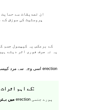
ان تصدیقات سے حمایت 
پروسٹیٹ کی سوزش کے م
یہ نہ صرف فوری اثر دیتے ہیں
اسی وجہ سے مرد کیپسول کا
اب پہلی خوراک سے Prostatex کے اہم اثرات دیکھتے ہیں:
erection میں بہ