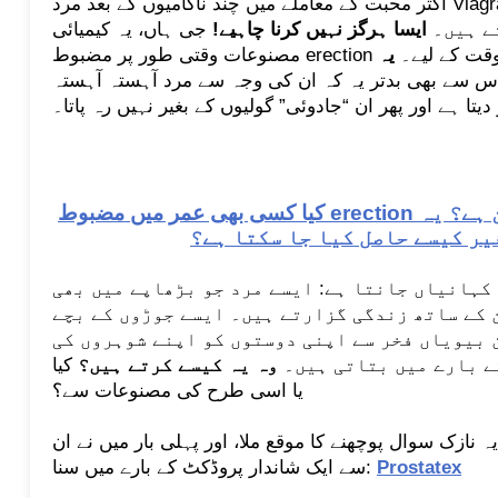
اکثر محبت کے معاملے میں چند ناکامیوں کے بعد مرد Viagra اور دوسری مصنوعی ادویات
ے ہیں۔
ایسا ہرگز نہیں کرنا چاہیے!
جی ہاں، یہ کیمیائی
رف تھوڑے وقت کے لیے۔
یہ
س سے بھی بدتر یہ کہ ان کی وجہ سے مرد آہستہ آہستہ
یتا ہے اور پھر ان “جادوئی” گولیوں کے بغیر نہیں رہ پاتا۔
کیا کسی بھی عمر میں مضبوط erection اور صحت مند پروسٹیٹ ممکن ہے؟ یہ
یر کیسے حاصل کیا جا سکتا ہے؟
کہانیاں جانتا ہے: ایسے مرد جو بڑھاپے میں بھی
 کے ساتھ زندگی گزارتے ہیں۔ ایسے جوڑوں کے بچے
 بیویاں فخر سے اپنی دوستوں کو اپنے شوہروں کی
ے بارے میں بتاتی ہیں۔
وہ یہ کیسے کرتے ہیں؟
کیا Viagra
یا اسی طرح کی مصنوعات سے؟
 نازک سوال پوچھنے کا موقع ملا، اور پہلی بار میں نے ان
Prostatex
سے ایک شاندار پروڈکٹ کے بارے میں سنا: