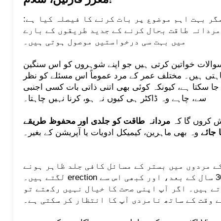
گر بہت اہم موضوع پر بات کرنے کا فیصلہ کیا ہے:
مردانہ طاقت بحال کرنے کے جدید طریقوں کے بارے
میں بہت سی درخواستیں موصول ہوتی ہیں۔
سوالات خواتین کرتی ہیں جو اپنے شوہروں کو اس سنگین
چاہتی ہیں۔ مختلف عمر کے مرد عموماً اس مسئلے کو نظر
جا سکتا ہے، کیونکہ کوئی بھی اتنی ذاتی بات کسی اجنبی
سے، چاہے وہ ڈاکٹر ہی کیوں نہ ہو، کرنا نہیں چاہتا۔
ش کروں گا کہ
مردانہ طاقت کو جلدی اور محفوظ طریقے
 جائے
وہ بھی ماہرین، کیمیکل ادویات یا آپریشن کے بغیر۔
کے مردوں میں بستر کے مسائل کافی جلد ظاہر ہونے
لگتے ہیں۔ erection کے پہلے “ناکام لمحات” عموماً 30 سال کے بعد، اور کبھی اس سے
تے ہیں۔ اگر آپ اپنی صحت کا خیال نہیں رکھتے تو
 وقت کے ساتھ نامردی آپ کا انتظار کر سکتی ہے۔