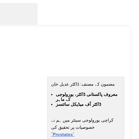
مضمون کے مصنف: ڈاکٹر عدیل خان
معروف پاکستانی ڈاکٹر، یورولوجی
کے ماہر
ڈاکٹر آف میڈیکل سائنسز
کراچی یورولوجی سینٹر میں ہم نے
خصوصیات پر تحقیق کی
`Prostatex`