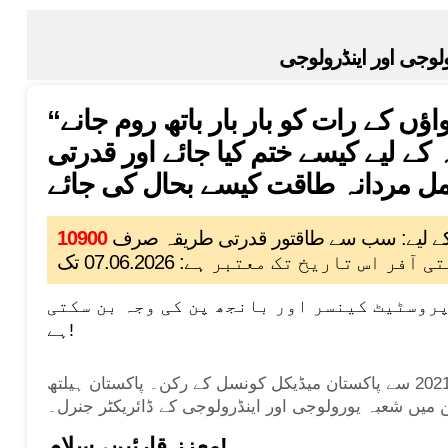
لوجی اور اینڈرولوجی
“بغیر آپریشن یا مہنگی دواؤں کے رات کو بار بار باتھ روم جانے
ے لیے کیسے ختم کیا جائے اور قدرتی
ے لیے: سب سے طاقتور قدرتی طریقہ صرف
روسٹیٹ کینسر اور بانجھ پن کی وجہ بن سکتی
ہے!
ڈاکٹر عدیل خان — مئی 2021 سے پاکستان میڈیکل کونسل کے رکن۔ پاکستان ہیلتھ
یں شعبہ یورولوجی اور اینڈرولوجی کے ڈائریکٹر جنرل۔
معزز قارئین، سلام!