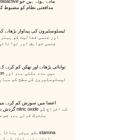
مدافعتی نظام کو مضبوط کر
جنسی خواہش اور توانائی 
ٹیسٹوسٹیرون کی سطح کو سہار
گردش بہتر ک
متحرک کرتی ہے، جس س
بڑھانے اور تھکن کم کرن