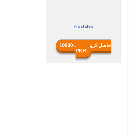
Prostatex
حاصل کریں صرف
10900
PKR
!