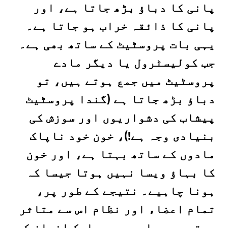
پانی کا دباؤ بڑھ جاتا ہے، اور
پانی کا ذائقہ خراب ہو جاتا ہے۔
یہی بات پروسٹیٹ کے ساتھ بھی ہے۔
جب کولیسٹرول یا دیگر مادے
پروسٹیٹ میں جمع ہوتے ہیں، تو
دباؤ بڑھ جاتا ہے (گندا پروسٹیٹ
پیشاب کی دشواریوں اور سوزش کی
بنیادی وجہ ہے!)، خون خود ناپاک
مادوں کے ساتھ بہتا ہے، اور خون
کا بہاؤ ویسا نہیں ہوتا جیسا کہ
ہونا چاہیے۔ نتیجے کے طور پر،
تمام اعضاء اور نظام اس سے متاثر
ہوتے ہیں، اور یہ سب ایک انسان کو