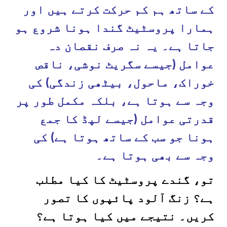
کے ساتھ ہم کم حرکت کرتے ہیں اور
ہمارا پروسٹیٹ گندا ہونا شروع ہو
جاتا ہے۔ یہ نہ صرف نقصان دہ
عوامل (جیسے سگریٹ نوشی، ناقص
خوراک، ماحول، بیٹھی زندگی) کی
وجہ سے ہوتا ہے، بلکہ مکمل طور پر
قدرتی عوامل (جیسے لپڈ کا جمع
ہونا جو سب کے ساتھ ہوتا ہے) کی
وجہ سے بھی ہوتا ہے۔
تو، گندے پروسٹیٹ کا کیا مطلب
ہے؟ زنگ آلود پائپوں کا تصور
کریں۔ نتیجے میں کیا ہوتا ہے؟