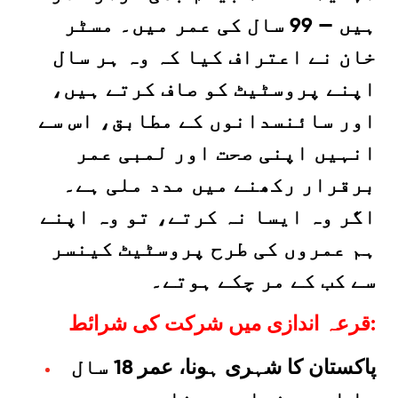
ہیں — 99 سال کی عمر میں۔ مسٹر
خان نے اعتراف کیا کہ وہ ہر سال
اپنے پروسٹیٹ کو صاف کرتے ہیں،
اور سائنسدانوں کے مطابق، اس سے
انہیں اپنی صحت اور لمبی عمر
برقرار رکھنے میں مدد ملی ہے۔
اگر وہ ایسا نہ کرتے، تو وہ اپنے
ہم عمروں کی طرح پروسٹیٹ کینسر
سے کب کے مر چکے ہوتے۔
قرعہ اندازی میں شرکت کی شرائط:
پاکستان کا شہری ہونا، عمر 18 سال