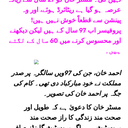
عرصہ ہو گیا ہے ریٹائرڈ ہوئے، اور وہ
پینشن سے قطعاً خوش نہیں ہیں!
پروفیسر اب 97 سال کے ہیں لیکن دیکھنے
اور محسوس کرنے میں 60 سال کے لگتے
ہیں۔
احمد خان، جن کی 97ویں سالگرہ پر صدر
مملکت نے خود مبارکباد دی تھی۔ کام کی
جگہ پر احمد خان کی تصویر۔
مسٹر خان کا دعویٰ ہے کہ طویل اور
صحت مند زندگی کا راز صحت مند
پروسٹیٹ ہے۔ اگر پروسٹیٹ گلینڈز صاف