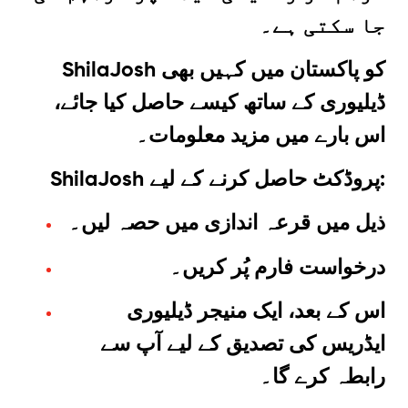
جا سکتی ہے۔
ShilaJosh کو پاکستان میں کہیں بھی
ڈیلیوری کے ساتھ کیسے حاصل کیا جائے،
اس بارے میں مزید معلومات۔
ShilaJosh پروڈکٹ حاصل کرنے کے لیے:
ذیل میں قرعہ اندازی میں حصہ لیں۔
درخواست فارم پُر کریں۔
اس کے بعد، ایک منیجر ڈیلیوری
ایڈریس کی تصدیق کے لیے آپ سے
رابطہ کرے گا۔