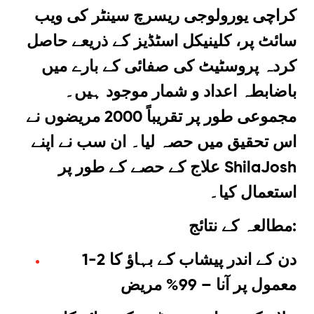
کراچی یورولوجی ریسرچ سینٹر کی ویب
سائٹ پر، کلینیکل اسٹڈیز کے ذریعے حاصل
کردہ پروسٹیٹ کی صفائی کے بارے میں
باضابطہ اعداد و شمار موجود ہیں۔
مجموعی طور پر تقریباً 2000 مریضوں نے
اس تحقیق میں حصہ لیا۔ ان سب نے اپنے
علاج کے حصے کے طور پر ShilaJosh
استعمال کیا۔
مطالعہ کے نتائج:
1-2 دن کے اندر پیشاب کے بہاؤ کا
معمول پر آنا – 99% مریض