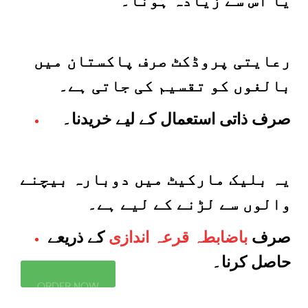
یا اس سے زیادہ ہونا۔
رعایتی پروڈکٹ صرف پاکستان میں
بالغوں کو تقسیم کی جاتی ہے۔
صرف ذاتی استعمال کے لیے خریدنا۔
یہ بلیک مارکیٹ میں دوبارہ بیچنے
والوں سے لڑنے کے لیے ہے۔
صرف
باضابطہ قرعہ اندازی
کے ذریعے
حاصل کرنا۔
ORDER NOW