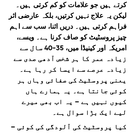
کرتے ہیں جو علامات کو کم کرتی ہیں۔
لیکن یہ علاج نہیں کرتیں، بلکہ عارضی اثر
فراہم کرتی ہیں۔ دریں اثنا، سب سے اہم
چیز پروسٹیٹ کو صاف کرنا ہے۔ ویسے،
امریکہ اور کینیڈا میں، 35-40 سال سے
زیادہ عمر کا ہر شخص آدھی صدی سے
زیادہ عرصے سے ایسا کر رہا ہے۔
یعنی پروسٹیٹ کی صفائی وہاں ہر
کوئی جانتا ہے۔ یہ ہمارے ہاں
کیوں نہیں ہے – یہ اب بھی میرے
لیے ایک بڑا سوال ہے۔
– کیا پروسٹیٹ کی آلودگی کی کوئی