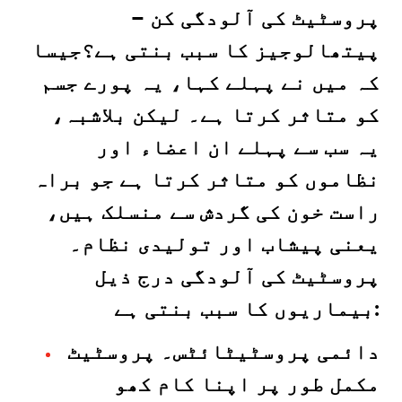
– پروسٹیٹ کی آلودگی کن
پیتھالوجیز کا سبب بنتی ہے؟جیسا
کہ میں نے پہلے کہا، یہ پورے جسم
کو متاثر کرتا ہے۔ لیکن بلاشبہ،
یہ سب سے پہلے ان اعضاء اور
نظاموں کو متاثر کرتا ہے جو براہ
راست خون کی گردش سے منسلک ہیں،
یعنی پیشاب اور تولیدی نظام۔
پروسٹیٹ کی آلودگی درج ذیل
بیماریوں کا سبب بنتی ہے:
دائمی پروسٹیٹائٹس۔ پروسٹیٹ
مکمل طور پر اپنا کام کھو