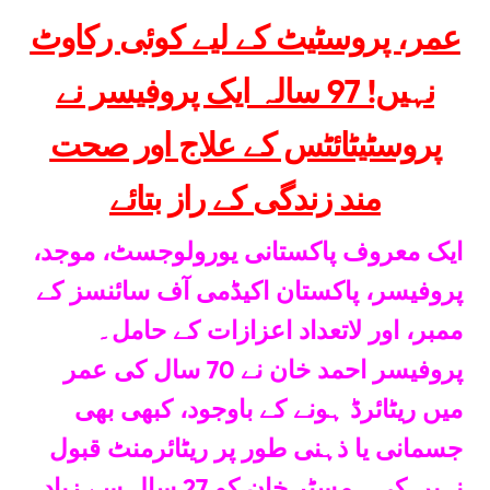
عمر، پروسٹیٹ کے لیے کوئی رکاوٹ
نہیں! 97 سالہ ایک پروفیسر نے
پروسٹیٹائٹس کے علاج اور صحت
مند زندگی کے راز بتائے
ایک معروف پاکستانی یورولوجسٹ، موجد،
پروفیسر، پاکستان اکیڈمی آف سائنسز کے
ممبر، اور لاتعداد اعزازات کے حامل۔
پروفیسر احمد خان نے 70 سال کی عمر
میں ریٹائرڈ ہونے کے باوجود، کبھی بھی
جسمانی یا ذہنی طور پر ریٹائرمنٹ قبول
نہیں کی۔ مسٹر خان کو 27 سال سے زیادہ