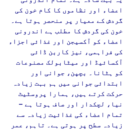
اعضاء اور نظاموں کا کام خون کی
گردش کے معیار پر منحصر ہوتا ہے۔
خون کی گردش کا مطلب ہے اندرونی
اعضاء کو آکسیجن اور غذائی اجزاء
کی فراہمی، نیز کاربن ڈائی
آکسائیڈ اور میٹابولک مصنوعات
کو ہٹانا۔ بچپن، جوانی اور
ابتدائی جوانی میں ہم بہت زیادہ
حرکت کرتے ہیں، ہمارا پروسٹیٹ
نیا، لچکدار اور صاف ہوتا ہے –
تمام اعضاء کی غذائیت زیادہ سے
زیادہ سطح پر ہوتی ہے۔ تاہم، عمر