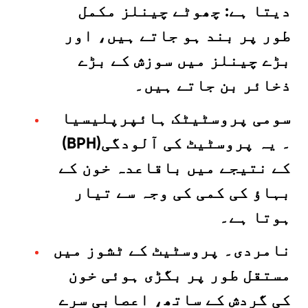
دیتا ہے: چھوٹے چینلز مکمل
طور پر بند ہو جاتے ہیں، اور
بڑے چینلز میں سوزش کے بڑے
ذخائر بن جاتے ہیں۔
سومی پروسٹیٹک ہائپرپلیسیا
(BPH)۔ یہ پروسٹیٹ کی آلودگی
کے نتیجے میں باقاعدہ خون کے
بہاؤ کی کمی کی وجہ سے تیار
ہوتا ہے۔
نامردی۔ پروسٹیٹ کے ٹشوز میں
مستقل طور پر بگڑی ہوئی خون
کی گردش کے ساتھ، اعصابی سرے