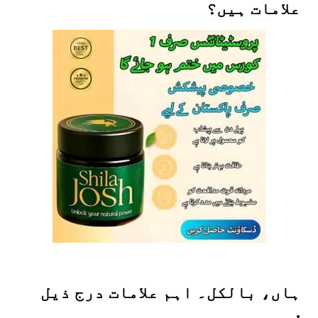
علامات ہیں؟
ہاں، بالکل۔ اہم علامات درج ذیل
ہیں: