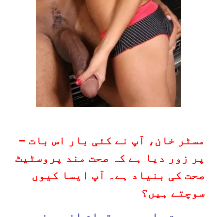
– مسٹر خان، آپ نے کئی بار اس بات
پر زور دیا ہے کہ صحت مند پروسٹیٹ
صحت کی بنیاد ہے۔ آپ ایسا کیوں
سوچتے ہیں؟
یہ بہت سادہ ہے۔ تمام اندرونی