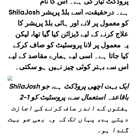
پروڈکٹ تیار کی ہے۔ اس کا نام
ShilaJosh ہے۔ درحقیقت، اسے بلڈ پریشر
کو معمول پر لانے اور ہائی بلڈ پریشر کا
علاج کرنے کے لیے ڈیزائن کیا گیا تھا، لیکن
یہ معمول پر لانا پروسٹیٹ کو صاف کرکے
کیا جاتا ہے۔ اسی لیے ہمارے مقاصد کے لیے
اس سے بہتر کوئی چیز نہیں ہو سکتی۔
ShilaJosh ایک بہت اچھی پروڈکٹ ہے، جو
باقاعدہ استعمال سے، پروسٹیٹ کو 1-2
ہفتوں کے اندر صاف کرنے کی اجازت
دیتی ہے، یہاں تک کہ وہ بھی جو بہت
گندا ہو۔