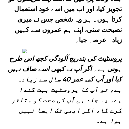
تجویز کیا، اور اب میں اسے خود استعمال
کرتا ہوں۔ ہر وہ شخص جس نے میری
نصیحت سنی، اپنے ہم عمروں سے کہیں
زیادہ عرصہ جیا۔
پروسٹیٹ کی بتدریج آلودگی کچھ اس طرح
ہوتی ہے۔ اگر آپ نے کبھی اسے صاف نہیں
کیا اور آپ کی عمر 40 سال سے زیادہ
ہے، تو آپ کا پروسٹیٹ بہت گندا
ہے۔ یہ جلد ہی آپ کی صحت کو متاثر
کرے گا، اگر ابھی تک ایسا نہیں
ہوا ہے۔