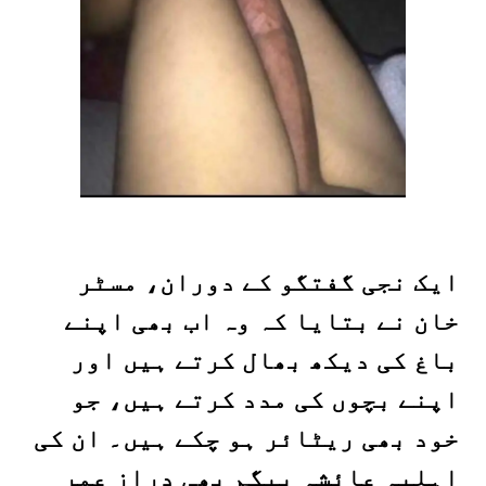
ایک نجی گفتگو کے دوران، مسٹر
خان نے بتایا کہ وہ اب بھی اپنے
باغ کی دیکھ بھال کرتے ہیں اور
اپنے بچوں کی مدد کرتے ہیں، جو
خود بھی ریٹائر ہو چکے ہیں۔ ان کی
اہلیہ عائشہ بیگم بھی دراز عمر