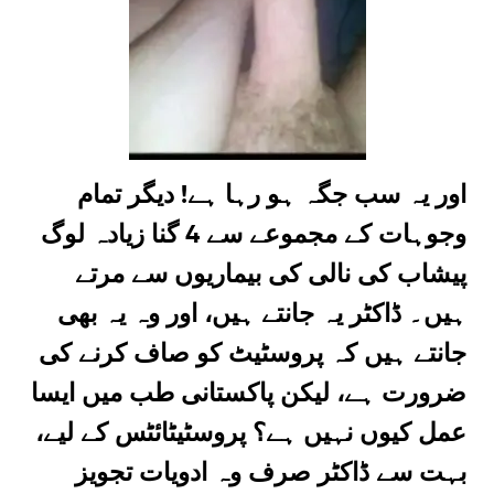
اور یہ سب جگہ ہو رہا ہے! دیگر تمام
وجوہات کے مجموعے سے 4 گنا زیادہ لوگ
پیشاب کی نالی کی بیماریوں سے مرتے
ہیں۔ ڈاکٹر یہ جانتے ہیں، اور وہ یہ بھی
جانتے ہیں کہ پروسٹیٹ کو صاف کرنے کی
ضرورت ہے، لیکن پاکستانی طب میں ایسا
عمل کیوں نہیں ہے؟ پروسٹیٹائٹس کے لیے،
بہت سے ڈاکٹر صرف وہ ادویات تجویز