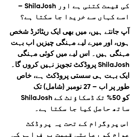
– ShilaJosh کی قیمت کتنی ہے اور
اسے کہاں سے خریدا جا سکتا ہے؟
آپ جانتے ہیں، میں بھی ایک ریٹائرڈ شخص
ہوں، اور میرے لیے مہنگی چیزیں اب بہت
مہنگی ہیں۔ اس لیے میں کوئی مہنگی
پروڈکٹ تجویز نہیں کروں گا۔ ShilaJosh
ایک بہت ہی سستی پروڈکٹ ہے، خاص
طور پر اب –
27 نومبر
(شامل) تک
ShilaJosh کو 50% تک ڈسکاؤنٹ کے
ساتھ حاصل کیا جا سکتا ہے۔
اس پروگرام کے تحت یہ پروڈکٹ
عوام کو رعایتی قیمت پر فراہم کی