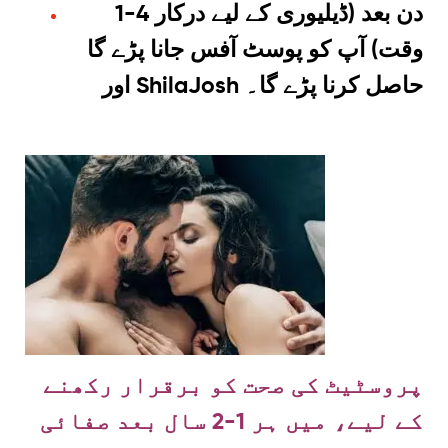
1-4 دن بعد (ڈیلیوری کے لیے درکار
وقت) آپ کو پوسٹ آفس جانا پڑے گا
اور ShilaJosh حاصل کرنا پڑے گا۔
پروسٹیٹ کی صحت کو برقرار رکھنے
کے لیے، میں ہر 1-2 سال بعد صفائی