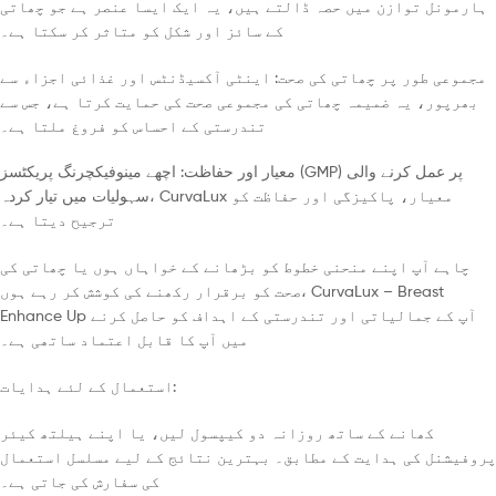
ہارمونل توازن میں حصہ ڈالتے ہیں، یہ ایک ایسا عنصر ہے جو چھاتی
کے سائز اور شکل کو متاثر کر سکتا ہے۔
مجموعی طور پر چھاتی کی صحت: اینٹی آکسیڈنٹس اور غذائی اجزاء سے
بھرپور، یہ ضمیمہ چھاتی کی مجموعی صحت کی حمایت کرتا ہے، جس سے
تندرستی کے احساس کو فروغ ملتا ہے۔
معیار اور حفاظت: اچھے مینوفیکچرنگ پریکٹسز (GMP) پر عمل کرنے والی
سہولیات میں تیار کردہ، CurvaLux معیار، پاکیزگی اور حفاظت کو
ترجیح دیتا ہے۔
چاہے آپ اپنے منحنی خطوط کو بڑھانے کے خواہاں ہوں یا چھاتی کی
صحت کو برقرار رکھنے کی کوشش کر رہے ہوں، CurvaLux – Breast
Enhance Up آپ کے جمالیاتی اور تندرستی کے اہداف کو حاصل کرنے
میں آپ کا قابل اعتماد ساتھی ہے۔
استعمال کے لئے ہدایات:
کھانے کے ساتھ روزانہ دو کیپسول لیں، یا اپنے ہیلتھ کیئر
پروفیشنل کی ہدایت کے مطابق۔ بہترین نتائج کے لیے مسلسل استعمال
کی سفارش کی جاتی ہے۔