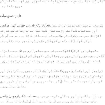
تیار کیا گیا ہے، جس سے جسم کی ایک مثبت تصویر اور خود اعتمادی کو
فروغ ملتا ہے۔
اہم خصوصیات:
قدرتی چھاتی کی افزائش: CurvaLux کو جڑی بوٹیوں کے عرقوں، وٹامنز
اور معدنیات کے امتزاج سے تیار کیا گیا ہے جو چھاتی کی قدرتی
افزائش میں مدد کرنے کی صلاحیت کے لیے جانا جاتا ہے، جس سے آپ کو
اپنی خواہش کے منحنی خطوط کو حاصل کرنے میں مدد ملتی ہے۔
مضبوطی اور ترقی: انوکھے مرکب میں میتھی اور سونف جیسے اجزاء
شامل ہیں، جو روایتی طور پر چھاتی کی مضبوطی کو فروغ دینے کے لیے
استعمال ہوتے ہیں اور زیادہ جوان سلہوٹ کے لیے ترقی کرتے ہیں۔
کولیجن اور ایلسٹین سپورٹ: جلد کی لچک کے لیے ضروری، کولیجن اور
ایلسٹن کو فروغ دینے والے اجزاء چھاتیوں کے ارد گرد جلد کی ساخت
کو سہارا دینے کے لیے شامل کیے جاتے ہیں، جو ایک ہموار ظہور میں
معاون ہوتے ہیں۔
ہارمونل بیلنس: CurvaLux میں آرا پالمیٹو اور جنگلی شکرقندی جیسی
جڑی بوٹیاں شامل ہیں، جن کے بارے میں خیال کیا جاتا ہے کہ وہ