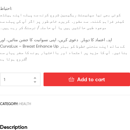
احتیاط:
کوئی بھی نیا سپلیمنٹ ریگیمین شروع کرنے سے پہلے اپنے ہیلتھ
کیئر فراہم کنندہ سے مشورہ کریں، خاص طور پر اگر آپ کی پہلے سے
موجود طبی حالتیں ہیں یا آپ حاملہ/ نرسنگ کر رہے ہیں۔
اپنے اعتماد کا دوبارہ دعوی کریں، اپنی نسوانیت کا جشن منائیں، اور
CurvaLux – Breast Enhance Up کے ساتھ اپنے منحنی خطوط کو بہتر
بنائیں۔ آپ کا مزید پر اعتماد اور بااختیار ہونے کا سفر یہاں سے
شروع ہوتا ہے!
Add to cart
CATEGORY:
HEALTH
Description