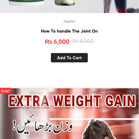
Health
How To handle The Joint On
₨
6,000
₨
8,000
Add To Cart
Sale!