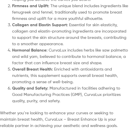
Firmness and Uplift:
The unique blend includes ingredients like
fenugreek and fennel, traditionally used to promote breast
firmness and uplift for a more youthful silhouette.
Collagen and Elastin Support:
Essential for skin elasticity,
collagen and elastin-promoting ingredients are incorporated
to support the skin structure around the breasts, contributing
to a smoother appearance.
Hormonal Balance:
CurvaLux includes herbs like saw palmetto
and wild yam, believed to contribute to hormonal balance, a
factor that can influence breast size and shape.
Overall Breast Health:
Enriched with antioxidants and
nutrients, this supplement supports overall breast health,
promoting a sense of well-being.
Quality and Safety:
Manufactured in facilities adhering to
Good Manufacturing Practices (GMP), CurvaLux prioritizes
quality, purity, and safety.
Whether you’re looking to enhance your curves or seeking to
maintain breast health, CurvaLux – Breast Enhance Up is your
reliable partner in achieving your aesthetic and wellness goals.