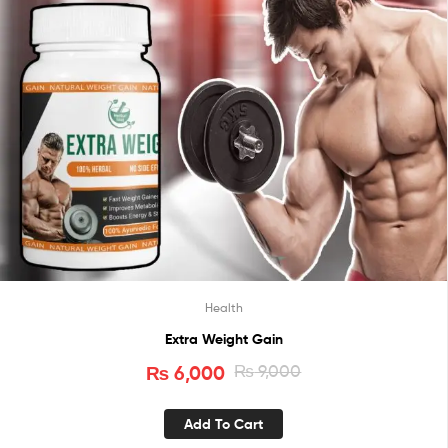
Health
Extra Weight Gain
₨
6,000
₨
9,000
Add To Cart