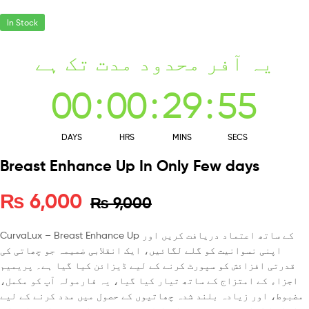
In Stock
یہ آفر محدود مدت تک ہے
00
:
00
:
29
:
54
DAYS
HRS
MINS
SECS
Breast Enhance Up In Only Few days
₨
6,000
₨
9,000
CurvaLux – Breast Enhance Up کے ساتھ اعتماد دریافت کریں اور
اپنی نسوانیت کو گلے لگائیں، ایک انقلابی ضمیمہ جو چھاتی کی
قدرتی افزائش کو سپورٹ کرنے کے لیے ڈیزائن کیا گیا ہے۔ پریمیم
اجزاء کے امتزاج کے ساتھ تیار کیا گیا، یہ فارمولہ آپ کو مکمل،
مضبوط، اور زیادہ بلند شدہ چھاتیوں کے حصول میں مدد کرنے کے لیے