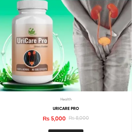
Health
URICARE PRO
₨
5,000
₨
8,000