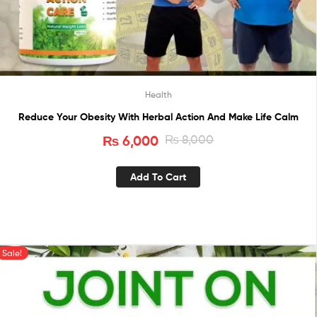
Health
Reduce Your Obesity With Herbal Action And Make Life Calm
₨
6,000
₨
8,000
Add To Cart
Sale!