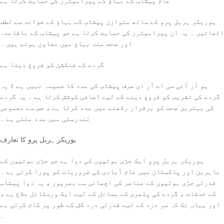
عام پیشاب کے بہاؤ کے پیرامیٹرز کی حمایت کرتا ہے
یوریکر ہربل پرو کے ساتھ متوازن پیشاب کے بہاؤ کے فوائد سے لطف
اٹھائیں ۔ یہ ان پیرامیٹرز کی حمایت کرتا ہے جو پیشاب کے باقاعدہ
اور صحت مند بہاؤ میں معاون ہوتے ہیں ۔
گردے کے فنکشن کو فروغ دیتا ہے
یو آر آئی سی اے آر ای صرف پیشاب کی مدد کا ضمیمہ نہیں ہے ؛ یہ
گردے کی تقریب کو فروغ دینے کے لیے اضافی کوشش کرتا ہے ۔ یہ گردے
کی بہترین صحت کو برقرار رکھنے میں مدد کرتا ہے ، جس سے مجموعی
تندرستی میں مدد ملتی ہے ۔
یوریکر ہربل پرو کا تعارف
یوریکر ہربل پرو ایک جڑی بوٹیوں کی دوا ہے جو جڑی بوٹیوں کے
ماہرین اور پاکستان میں عام آبادی کی ضروریات کو پورا کرتی ہے ۔
قدرتی جڑی بوٹیوں کے عناصر کی اچھائی سے بھرپور ، یہ دوا پیشاب
کے خدشات ، گردے کی پتھری کے مسائل کے لیے ایک ورسٹائل علاج ہے ،
اور یہاں تک کہ سر درد کے لیے قدرتی درد کش کے طور پر کام کرتی ہے
۔