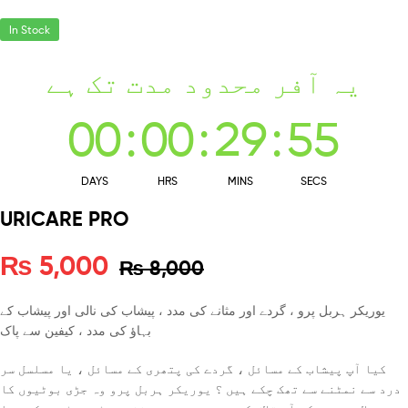
In Stock
یہ آفر محدود مدت تک ہے
00
:
00
:
29
:
54
DAYS
HRS
MINS
SECS
URICARE PRO
₨
5,000
₨
8,000
یوریکر ہربل پرو ، گردے اور مثانے کی مدد ، پیشاب کی نالی اور پیشاب کے
بہاؤ کی مدد ، کیفین سے پاک
کیا آپ پیشاب کے مسائل ، گردے کی پتھری کے مسائل ، یا مسلسل سر
درد سے نمٹنے سے تھک چکے ہیں ؟ یوریکر ہربل پرو وہ جڑی بوٹیوں کا