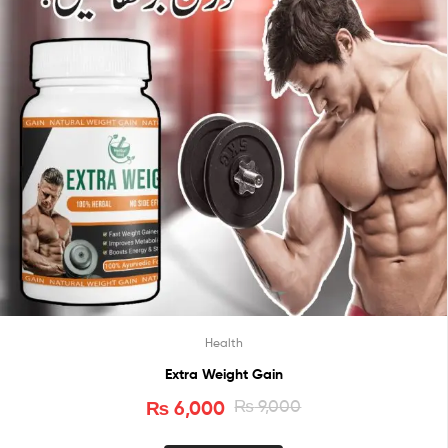
Health
Extra Weight Gain
₨
6,000
₨
9,000