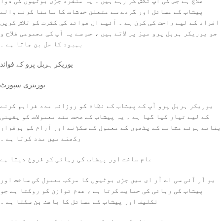
علاج ہے جس کی آپ تلاش کر رہے ہیں ۔ یہ منفرد جڑی بوٹیوں کی دوا
پیشاب کے مسائل اور گردے سے متعلق خدشات کا سامنا کرنے والے
افراد کے لیے راحت کی کرن ہے ۔ آئیے ان فوائد کی کثرت کو تلاش کریں
جو یوریکر ہربل پرو میز پر لاتے ہیں ، جس سے یہ آپ کی مجموعی فلاح و
بہبود کا حل بن جاتا ہے ۔
یوریکر ہربل پرو کے فوائد
یورینری سپورٹ
یوریکر ہربل پرو آپ کے پیشاب کے نظام کو روزانہ مدد فراہم کرنے
کے لیے تیار کیا گیا ہے ۔ یہ پیشاب کے صحت مند معمولات کو یقینی
بناتے ہوئے مثانے کے پٹھوں کے معمول کے سکڑنے اور آرام کو برقرار
رکھنے میں مدد کرتا ہے ۔
عام ساخت اور پیشاب کی رہائی کو فروغ دیتا ہے
یو آر آئی سی اے آر ای میں جڑی بوٹیوں کا مرکب معمول کی ساخت اور
پیشاب کی رہائی کی حمایت کرتا ہے ، عدم توازن کو روکتا ہے جو
تکلیف اور پیشاب کے مسائل کا باعث بن سکتا ہے ۔