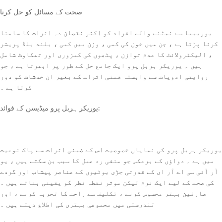
صحت کے مسائل کو حل کرنا
یوریمیا سے نمٹنے والے افراد کو اکثر نقصان دہ اثرات کا سامنا
کرنا پڑتا ہے ، جن میں خون کی کمی ، وزن میں کمی ، بلند بلڈ پریشر
، الیکٹرولائٹ کا عدم توازن ، پٹھوں کی کمزوری اور تھکاوٹ شامل
ہیں ۔ یوریکر ہربل پرو ایک جامع حل کے طور پر ابھرتا ہے ، جو
روایتی ادویات سے وابستہ ضمنی اثرات کے بغیر ان خدشات کو دور
کرتا ہے ۔
یوریکر ہربل پرو میڈیسن کے فوائد:
یوریکر ہربل پرو کی نمایاں خصوصیت اس کے ضمنی اثرات سے پاک نوعیت
میں ہے ۔ دواؤں کے برعکس جو منفی رد عمل کا سبب بن سکتے ہیں ، یو
آر آئی سی اے آر ای کے قدرتی جڑی بوٹیوں کے عناصر پیشاب اور گردے
کی صحت کے لیے ایک نرم لیکن موثر نقطہ نظر کو یقینی بناتے ہیں ۔
صارفین بہتر محسوس کرنے ، تکلیف سے راحت کا تجربہ کرنے ، اور
تندرستی میں مجموعی بہتری کی اطلاع دیتے ہیں ۔