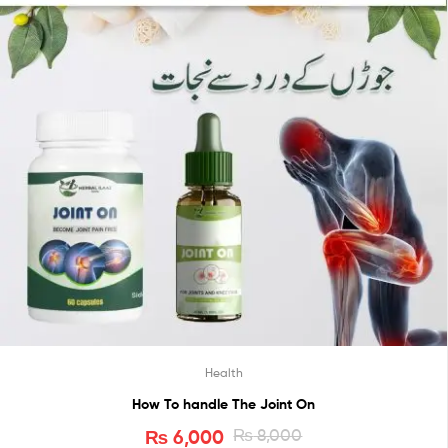
Health
How To handle The Joint On
₨
6,000
₨
8,000