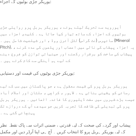
یوریکر جڑی بوٹیوں کے اجزاء:
آیوروید سے تحریک لیتے ہوئے ، یوریکر ہربل پرو روایتی جڑی
بوٹیوں کے اجزاء کے ساتھ تیار کیا جاتا ہے ۔ کلیدی اجزاء میں
سائپرس (نٹ گراس) لٹل آئرن ووڈ ، اور شیلجیت شامل ہیں ۔ (Mineral
Pitch). یہ اجزاء پیشاب کی نالی میں اعصاب اور پٹھوں کی مدد کرنے ،
پیشاب کی ساخت کو برقرار رکھنے اور جینیاتی توازن کو فروغ دینے
کے لیے ہم آہنگی سے کام کرتے ہیں ۔
یوریکر جڑی بوٹیوں کی قیمت اور دستیابی:
یوریکر ہربل پرو کی قیمت معقول ہے ، جو پاکستان میں سب کے لیے
رسائی کو یقینی بناتی ہے ۔ لاہور ، کراچی ، ملتان اور اسلام آباد
جیسے بڑے شہروں میں مفت ڈیلیوری کا فائدہ اٹھائیں ۔ یوریکر ہربل
پرو کی تبدیلی کی طاقت کا تجربہ کریں جو سیدھے آپ کے دروازے تک
پہنچائی گئی ہے ۔
پیشاب اور گردے کی صحت کے لیے قدرتی ، ضمنی اثرات سے پاک نقطہ نظر
کے لیے یوریکر ہربل پرو کا انتخاب کریں ۔ آج ہی اپنا آرڈر دیں اور مکمل