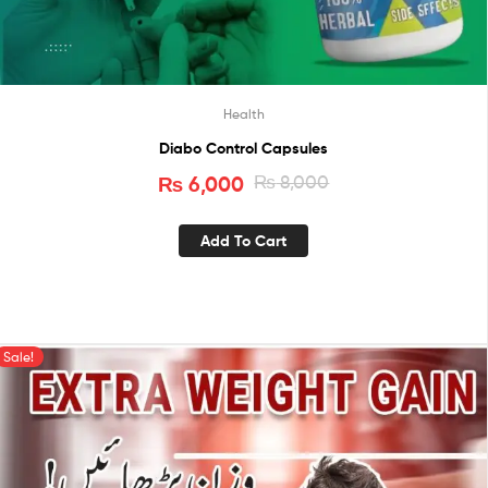
Health
Diabo Control Capsules
₨
6,000
₨
8,000
Add To Cart
Sale!